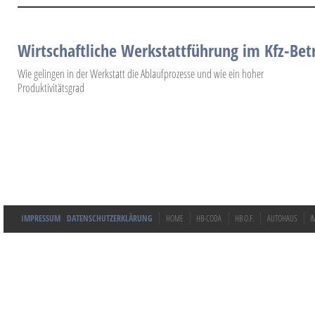
Wirtschaftliche Werkstattführung im Kfz-Bet
Wie gelingen in der Werkstatt die Ablaufprozesse und wie ein hoher
Produktivitätsgrad
IMPRESSUM
DATENSCHUTZERKLÄRUNG
HOME
HB-CODA
HB O.F.
AUTOHAUS
I