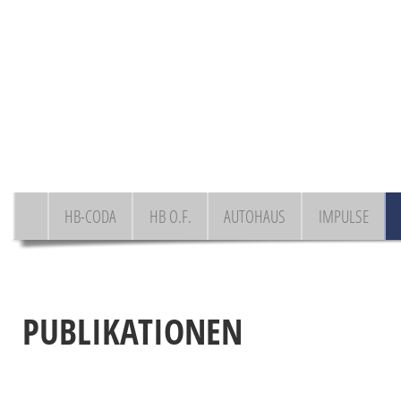
HB-CODA
HB O.F.
AUTOHAUS
IMPULSE
PUBLIKATIONEN